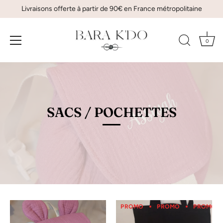
Livraisons offerte à partir de 90€ en France métropolitaine
0
Passer
au
contenu
SACS / POCHETTES
PROMO
PROMO
PROMO