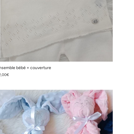
nsemble bébé + couverture
2,00€
O
PROMO
PROMO
PROMO
PROMO
PROMO
PROMO