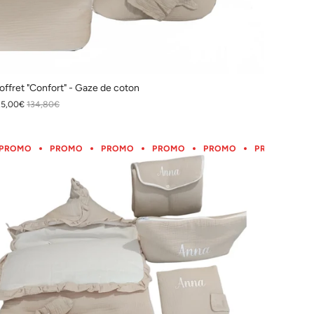
offret "Confort" - Gaze de coton
25,00€
134,80€
O
ROMO
PROMO
PROMO
PROMO
PROMO
PROMO
PROMO
PROMO
PROMO
PROMO
PROMO
PROMO
PROMO
PROMO
PROMO
PROMO
PROMO
PROMO
PR
P