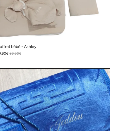
offret bébé - Ashley
9,90€
89,90€
ROMO
PROMO
PROMO
PROMO
PROMO
PROMO
PR